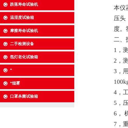
跌落寿命试验机
本仪
压头
温湿度试验箱
度。符
摩擦寿命试验机
二、
二手检测设备
1，
氙灯老化试验箱
2，测
3，
*
100
*烟雾
4，工
口罩杀菌试验箱
5，
6， 
7，重