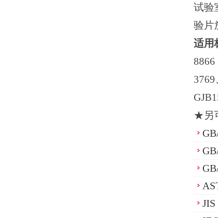
试验
验片
适用
8866
3769
GJB
★
另
GB
GB
GB
AS
JI