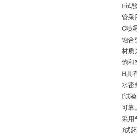
F
试
管采
G
喷
饱合
材质
饱和
H
具
水密
I
试验
可靠
采用
J
试药