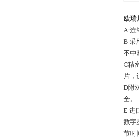
欧瑞
A:
B
采
不中
C
精
片，
D
附
全。
E
进
数字
节时间