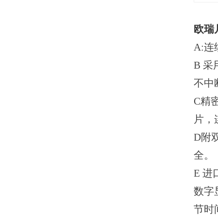
欧瑞
A:
B
采
不中
C
精
片，
D
附
全。
E
进
数字
节时间