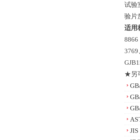
试验
验片
适用
8866
3769
GJB
★
另
GB
GB
GB
AS
JI