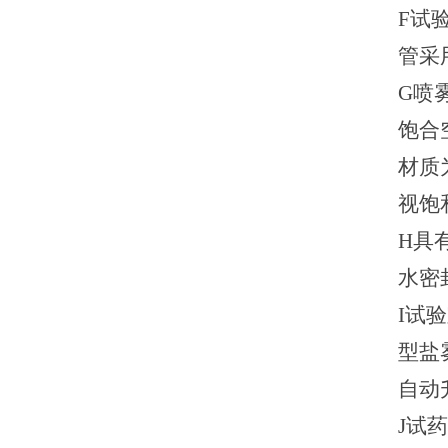
F
试
管采
G
喷
饱合
材质
视饱
H
具
水密
I
试验
型盐
自动
J
试药