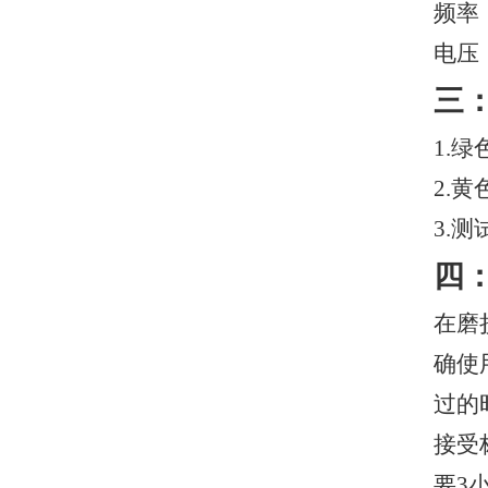
频率：
电压：
三
1.
绿色
2.黄
3.测
四
在磨
确使
过的
接受
要3