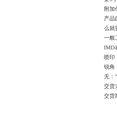
附加
产品
么就
一般
IMD
喷印，
锐角
无：
交货
交货