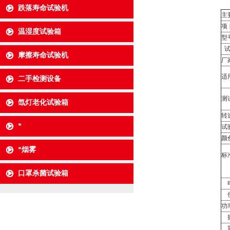
跌落寿命试验机
主
项
温湿度试验箱
型
摩擦寿命试验机
厂
适
二手检测设备
测
氙灯老化试验箱
转
*
试
颜
*烟雾
标
口罩杀菌试验箱
使
功
振