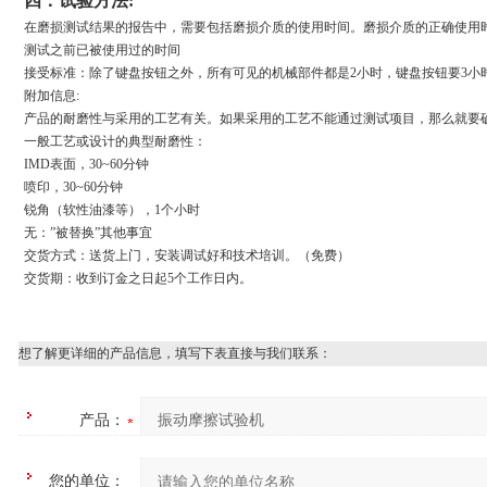
四：试验方法:
在磨损测试结果的报告中，需要包括磨损介质的使用时间。磨损介质的正确使用时
测试之前已被使用过的时间
接受标准：除了键盘按钮之外，所有可见的机械部件都是2小时，键盘按钮要3小
附加信息:
产品的耐磨性与采用的工艺有关。如果采用的工艺不能通过测试项目，那么就要
一般工艺或设计的典型耐磨性：
IMD
表面，30~60分钟
喷印，30~60分钟
锐角（软性油漆等），1个小时
无：”被替换”其他事宜
交货方式：送货上门，安装调试好和技术培训。（免费）
交货期：收到订金之日起5个工作日内。
想了解更详细的产品信息，填写下表直接与我们联系：
产品：
您的单位：