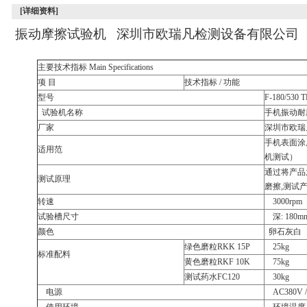
[详细资料]
振动摩擦试验机 深圳市欧瑞凡检测设备有限公司
主要技术指标
Main Specifications
项
目
技术指标
/
功能
型号
F-180/530 
试验机名称
手机振动耐
厂家
深圳市欧瑞
手机表面涂
适用范
机测试）
通过将产品
测试原理
磨擦
,
测试
转速
3000rpm
试验槽尺寸
深
: 18
颜色
卵石灰白
绿色磨粒
RKK 15P
25kg
标准配料
黄色磨粒
RKF 10K
75kg
测试药水
FC120
30kg
电源
AC380V 