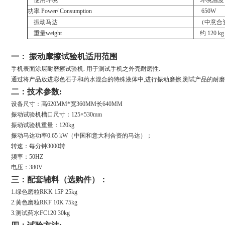
使用环境
环境温度
功率
Power/ Consumption
650W
振动马达
（
中意合
重量
weight
约
120 kg
一： 振动摩擦试验机适用范围
手机表面涂层耐磨擦试验机. 用于测试手机之外壳耐磨性.
通过将产品放进彩色石子和药水混合的特殊液体中,进行振动磨擦,测试产品的耐磨
二：技术参数:
设备尺寸：高620MM*宽360MM长640MM
振动试验机槽口尺寸：125×530mm
振动试验机重量：120kg
振动马达功率0.65 kW（中国和意大利合资的马达）；
转速：每分钟3000转
频率：50HZ
电压：380V
三：
配套辅料（选购件）：
1.
绿色磨粒RKK 15P 25kg
2.黄色磨粒RKF 10K 75kg
3.测试药水FC120 30kg