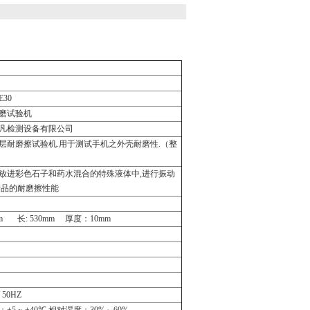
TE30
磨试验机
凡检测设备有限公司
层耐磨擦试验机
.
用于测试手机之外壳耐磨性
.
（整
放进彩色石子和药水混合的特殊液体中
,
进行振动
产品的耐磨擦性能
0mm
长
: 530mm
厚度：
10mm
/ 50HZ