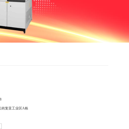
8
松岗复亚工业区A栋