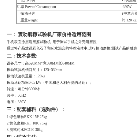
使用环境
环境温度
功率
Power/ Consumption
650W
振动马达
（
中意合
重量
weight
约
120 kg
一： 震动磨檫试验机厂家价格适用范围
手机表面涂层耐磨擦试验机. 用于测试手机之外壳耐磨性.
通过将产品放进彩色石子和药水混合的特殊液体中,进行振动磨擦,测试产品的耐磨
二：技术参数:
设备尺寸：高620MM*宽360MM长640MM
振动试验机槽口尺寸：125×530mm
振动试验机重量：120kg
振动马达功率0.65 kW（中国和意大利合资的马达）；
转速：每分钟3000转
频率：50HZ
电压：380V
三：
配套辅料（选购件）：
1.
绿色磨粒RKK 15P 25kg
2.黄色磨粒RKF 10K 75kg
3.测试药水FC120 30kg