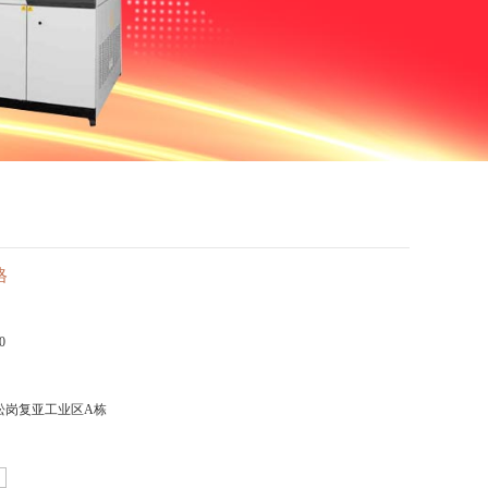
格
0
松岗复亚工业区A栋