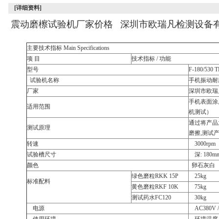
[详细资料]
震动磨檫试验机厂家价格 深圳市欧瑞凡检测设备
主要技术指标
Main Specifications
项
目
技术指标
/
功能
型号
F-180/530 
试验机名称
手机振动耐
厂家
深圳市欧瑞
手机表面涂
适用范围
机测试）
通过将产品
测试原理
磨擦
,
测试
转速
3000rpm
试验槽尺寸
深
: 18
颜色
卵石灰白
绿色磨粒
RKK 15P
25kg
标准配料
黄色磨粒
RKF 10K
75kg
测试药水
FC120
30kg
电源
AC380V 