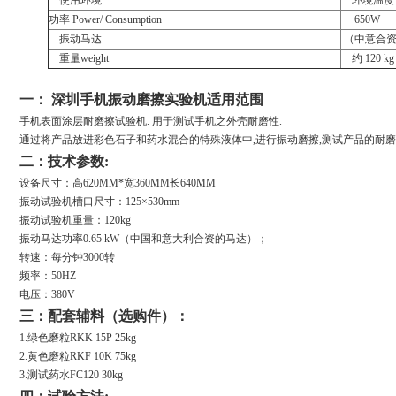
使用环境
环境温度
功率
Power/ Consumption
650W
振动马达
（
中意合
重量
weight
约
120 kg
一： 深圳手机振动磨擦实验机适用范围
手机表面涂层耐磨擦试验机. 用于测试手机之外壳耐磨性.
通过将产品放进彩色石子和药水混合的特殊液体中,进行振动磨擦,测试产品的耐磨
二：技术参数:
设备尺寸：高620MM*宽360MM长640MM
振动试验机槽口尺寸：125×530mm
振动试验机重量：120kg
振动马达功率0.65 kW（中国和意大利合资的马达）；
转速：每分钟3000转
频率：50HZ
电压：380V
三：
配套辅料（选购件）：
1.
绿色磨粒RKK 15P 25kg
2.黄色磨粒RKF 10K 75kg
3.测试药水FC120 30kg