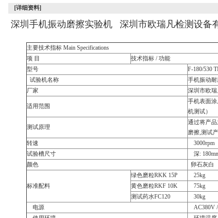
[详细资料]
深圳手机振动磨擦实验机 深圳市欧瑞凡检测设备
主要技术指标
Main Specifications
项
目
技术指标
/
功能
型号
F-180/530 
试验机名称
手机振动耐
厂家
深圳市欧瑞
手机表面涂
适用范围
机测试）
通过将产品
测试原理
磨擦
,
测试
转速
3000rpm
试验槽尺寸
深
: 18
颜色
卵石灰白
绿色磨粒
RKK 15P
25kg
标准配料
黄色磨粒
RKF 10K
75kg
测试药水
FC120
30kg
电源
AC380V 