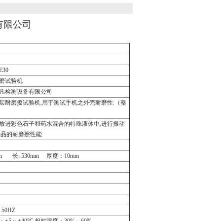
有限公司
TE30
磨试验机
凡检测设备有限公司
层耐磨擦试验机
.
用于测试手机之外壳耐磨性
.
（整
放进彩色石子和药水混合的特殊液体中
,
进行振动
产品的耐磨擦性能
0mm
长
: 530mm
厚度：
10mm
/ 50HZ