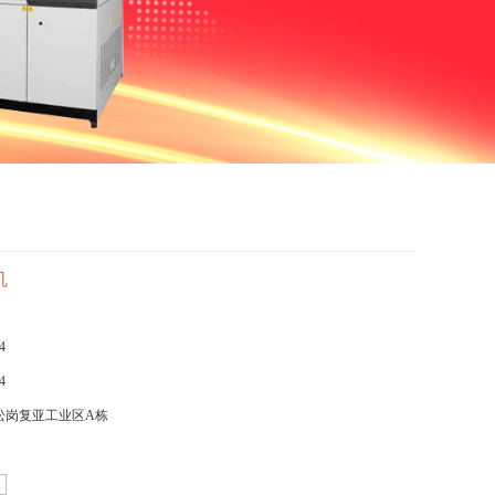
机
4
4
松岗复亚工业区A栋