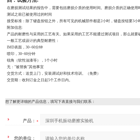
四：试验方法:
在磨损测试结果的报告中，需要包括磨损介质的使用时间。磨损介质的正确使用时
测试之前已被使用过的时间
接受标准：除了键盘按钮之外，所有可见的机械部件都是2小时，键盘按钮要3小
附加信息:
产品的耐磨性与采用的工艺有关。如果采用的工艺不能通过测试项目，那么就要
一般工艺或设计的典型耐磨性：
IMD
表面，30~60分钟
喷印，30~60分钟
锐角（软性油漆等），1个小时
无：”被替换”其他事宜
交货方式：送货上门，安装调试好和技术培训。（免费）
交货期：收到订金之日起5个工作日内。
想了解更详细的产品信息，填写下表直接与我们联系：
产品：
您的单位：