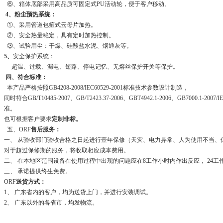
⑥、箱体底部采用高品质可固定式PU活动轮，便于客户移动。
4
、
粉尘预热系统：
①、采用管道包箍式云母片加热。
②、安全热量稳定，具有定时加热控制。
③、试验用尘：干燥、硅酸盐水泥、烟通灰等。
5
、
安全保护系统：
超温、过载、漏电、短路、停电记忆、无熔丝保护开关等保护。
四、符合标准：
本产品严格按照GB4208-2008/IEC60529-2001标准技术参数设计制造，
同时符合GB/T10485-2007、GB/T2423.37-2006、GBT4942.1-2006、GB7000.1-2007/
准。
也可根据客户要求
定制非标
。
五、ORF
售后服务：
一、 从验收部门验收合格之日起进行壹年保修（天灾、电力异常、人为使用不当、
对于超过保修期的服务，将收取相应成本费用。
二、 在本地区范围设备在使用过程中出现的问题应在8工作小时内作出反应， 24工
三、 承诺提供终生免费。
ORF
送货方式：
1
、 广东省内的客户，均为送货上门，并进行安装调试。
2
、 广东以外的各省市，均发物流。