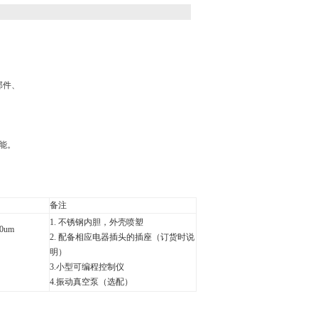
部件、
能。
备注
1.
不锈钢内胆，外壳喷塑
0um
2. 配备相应电器插头的插座（订货时说
明）
3.小型可编程控制仪
4.
振动真空泵（选配）