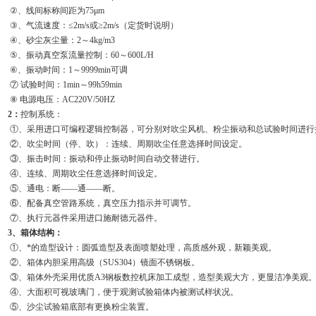
②、线间标称间距为75μm
③、气流速度：≤2m/s或≥2m/s（定货时说明）
④、砂尘灰尘量：2～4kg/m3
⑤、振动真空泵流量控制：60～600L/H
⑥、振动时间：1～9999min可调
⑦ 试验时间：1min～99h59min
⑧ 电源电压：AC220V/50HZ
2
：
控制系统：
①、采用进口可编程逻辑控制器，可分别对吹尘风机、粉尘振动和总试验时间进行
②、吹尘时间（停、吹）：连续、周期吹尘任意选择时间设定。
③、振击时间：振动和停止振动时间自动交替进行。
④、连续、周期吹尘任意选择时间设定。
⑤、通电：断——通——断。
⑥、配备真空管路系统，真空压力指示并可调节。
⑦、执行元器件采用进口施耐德元器件。
3
、
箱体结构：
①、*的造型设计：圆弧造型及表面喷塑处理，高质感外观，新颖美观。
②、箱体内胆采用高级（SUS304）镜面不锈钢板。
③、箱体外壳采用优质A3钢板数控机床加工成型，造型美观大方，更显洁净美观
④、大面积可视玻璃门，便于观测试验箱体内被测试样状况。
⑤、沙尘试验箱底部有更换粉尘装置。