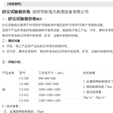
[详细资料]
砂尘试验箱价格
深圳市欧瑞凡检测设备有限公司
砂尘试验箱价格
一：
简介
：
沙尘试验箱主要用于外壳防护等级标准中规定的IP5X和IP6X两个等级的试验。
适用于产品外壳密封性能检测和可靠性试验，检验电子电工产品、汽车、摩托车零
密封件等在砂尘环境中的使用、贮存、运输中的密封性能。
二：
测试对象
：
①
手机、电工产品等产品在砂尘环境中的密封性。
②
②汽车、摩托车零部件、密封件等在砂尘环境中的使用、贮存、运输中的密封性
三：
详细介绍、
产品名称
型号
工作室尺寸（ mm ）
技术参数
CS-500
800
×800×800
1.
金属筛网标称线径 5
CS-800
800
×1000×1000
2. 线间标称间距 75um
箱
CS-010
1000
×1000×1000
3. 滑石粉用量：
CS-015
1000
×1500×1000
2kg/ m
³ ~4kg/ m ³
CS-020
1200
×1800×1200
1
：
技术参数：
①、金属筛网标称线径：50μm