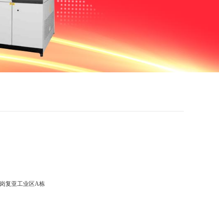
岗复亚工业区A栋