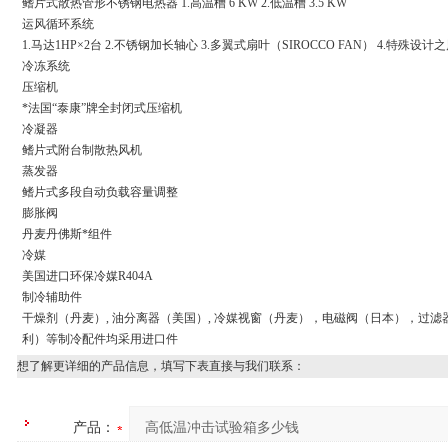
鳍片式散热管形不锈钢电热器 1.高温槽 6 KW 2.低温槽 3.5 KW
运风循环系统
1.马达1HP×2台 2.不锈钢加长轴心 3.多翼式扇叶（SIROCCO FAN） 4.特殊
冷冻系统
压缩机
*法国“泰康”牌全封闭式压缩机
冷凝器
鳍片式附台制散热风机
蒸发器
鳍片式多段自动负载容量调整
膨胀阀
丹麦丹佛斯*组件
冷媒
美国进口环保冷媒R404A
制冷辅助件
干燥剂（丹麦）, 油分离器（美国）, 冷媒视窗（丹麦），电磁阀（日本），过
利）等制冷配件均采用进口件
想了解更详细的产品信息，填写下表直接与我们联系：
产品：