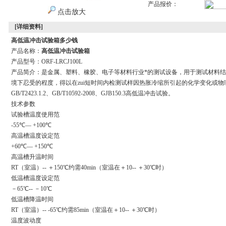
产品报价：
点击放大
[详细资料]
高低温冲击试验箱多少钱
产品名称：
高低温冲击试验箱
产品型号：ORF-LRCJ100L
产品简介：是金属、塑料、橡胶、电子等材料行业*的测试设备，用于测试材料结
境下忍受的程度，得以在zui短时间内检测试样因热胀冷缩所引起的化学变化或
GB/T2423.1.2、GB/T10592-2008、GJB150.3高低温冲击试验。
技术参数
试验槽温度使用范
-55℃— +100℃
高温槽温度设定范
+60℃— +150℃
高温槽升温时间
RT（室温）-- ＋150℃约需40min（室温在＋10-- ＋30℃时）
低温槽温度设定范
－65℃-- －10℃
低温槽降温时间
RT（室温）-- -65℃约需85min（室温在＋10-- ＋30℃时）
温度波动度