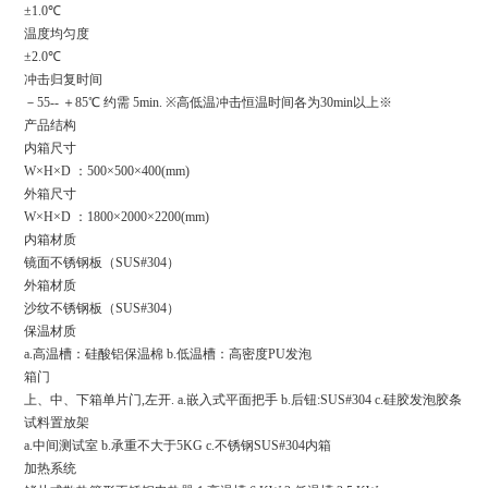
±1.0℃
温度均匀度
±2.0℃
冲击归复时间
－55-- ＋85℃ 约需 5min. ※高低温冲击恒温时间各为30min以上※
产品结构
内箱尺寸
W×H×D ：500×500×400(mm)
外箱尺寸
W×H×D ：1800×2000×2200(mm)
内箱材质
镜面不锈钢板（SUS#304）
外箱材质
沙纹不锈钢板（SUS#304）
保温材质
a.高温槽：硅酸铝保温棉 b.低温槽：高密度PU发泡
箱门
上、中、下箱单片门,左开. a.嵌入式平面把手 b.后钮:SUS#304 c.硅胶发泡胶条
试料置放架
a.中间测试室 b.承重不大于5KG c.不锈钢SUS#304内箱
加热系统