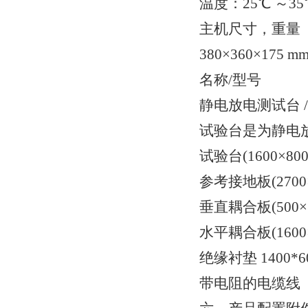
温度：25℃ ～3
主机尺寸，重量
380×360×175 m
名称/型号
静电放电测试台 / 
试验台是为静电放
试验台(1600×80
参考接地板(2700×1
垂直耦合板(500×5
水平耦合板(1600×
绝缘衬垫 1400*6
带电阻的电缆线（4