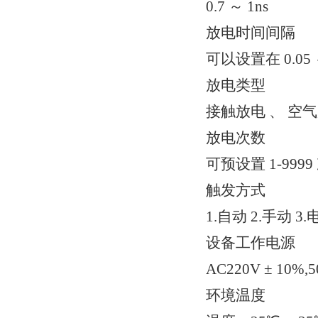
0.7 ～ 1ns
放电时间间隔
可以设置在 0.05
放电类型
接触放电 、 空
放电次数
可预设置 1-999
触发方式
1.自动 2.手动 
设备工作电源
AC220V ± 10%,5
环境温度