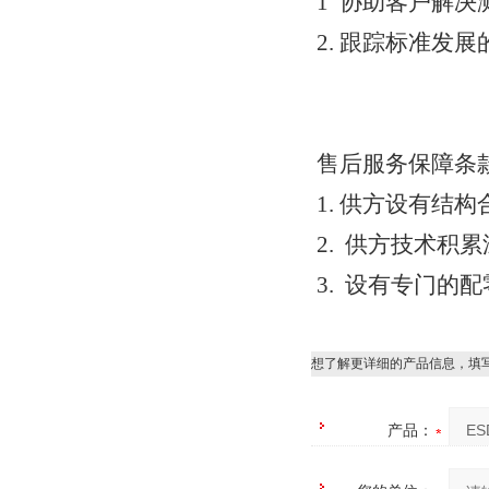
1 协助客户解
2. 跟踪标准发
售后服务保障条
1. 供方设有
2. 供方技术
3. 设有专门
想了解更详细的产品信息，填
产品：