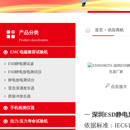
首页
>
供应商机
产品分类
Product classification
EMC电磁兼容试验机
ESD静电测试桌
ESD静电放电测试仪
静电放电测试台
点击放大
雷击浪涌发生器
群脉冲发生器
手机检测仪器
一
深圳ESD静
拉力/压力寿命试验机
依据标准：IEC6100