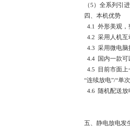
（5）全系列引
四、本机优势
4.1 外形美观
4.2 采用人机
4.3 采用微电
4.4 国内一款
4.5 目前市面
“连续放电”/“
4.6 随机配
五、静电放电发