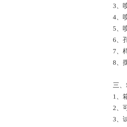
3、
4、喷
5、
6、
7、样
8、摆
三、
1、
2、
3、