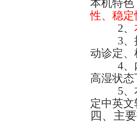
本机特色
性、稳定
2
、
3
、
动诊定、
4
、
高湿状态
5
、
定中英文
四、主要