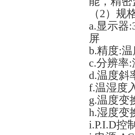
能，精密
（2）规格
a.
显示器:
屏
b.
精度:温度
c.
分辨率:温
d.
温度斜率
f.
温湿度入
g.
温度变换
h.
湿度变换
i.P.I.D
控