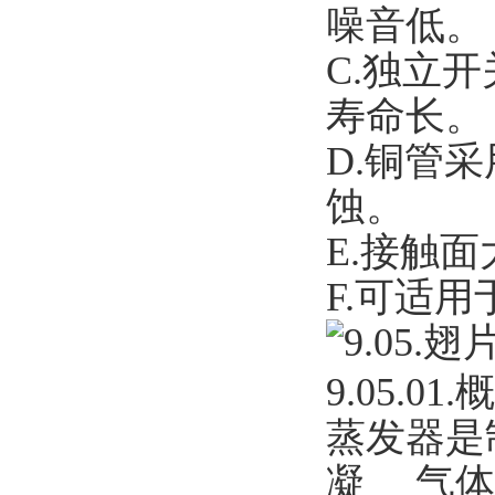
噪音低。
C.
独立开
寿命长。
D.
铜管采
蚀。
E.
接触面
F.
可适用于R
9.05.
翅
9.05.01.
概
蒸发器是
凝 气体