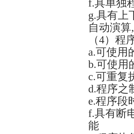
f.
具单独
g.
具有上下
自动演算
（4）程
a.
可使用的
b.
可使用的
c.
可重复
d.
程序之
e.
程序段时
f.
具有断
能