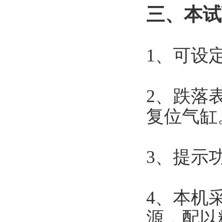
三、本试
1
、可设
2
、跌落
复位气缸
3
、提示
4、
本机
源，配以