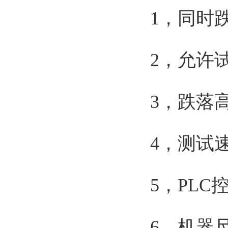
1
，同时跌
2
，允许试件
3
，跌落高
4
，测试速
5
，PLC
6
，机器尺寸