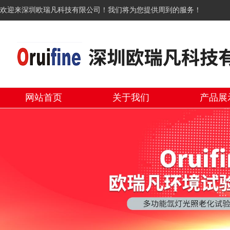
欢迎来深圳欧瑞凡科技有限公司！我们将为您提供周到的服务！
网站首页
关于我们
产品展