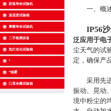
跌落寿命试验机
一、概
温湿度试验箱
摩擦寿命试验机
IP5
泛应用于电
二手检测设备
尘天气的试
氙灯老化试验箱
定，确保产
*
*烟雾
采用先进的
口罩杀菌试验箱
振动、晃动
境中粉尘的
水、自动加